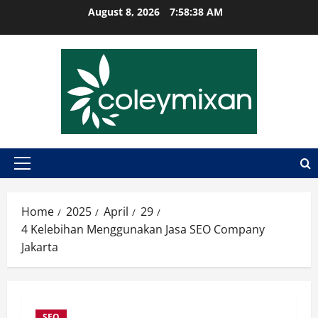
Skip
August 8, 2026
7:58:39 AM
to
content
Primary
Menu
Home
2025
April
29
4 Kelebihan Menggunakan Jasa SEO Company
Jakarta
SEO