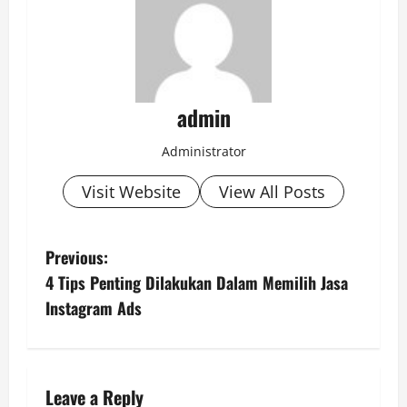
admin
Administrator
Visit Website
View All Posts
P
Previous:
4 Tips Penting Dilakukan Dalam Memilih Jasa
o
Instagram Ads
s
t
Leave a Reply