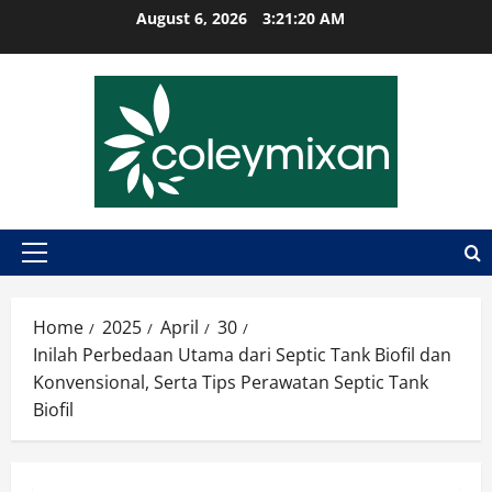
Skip
August 6, 2026
3:21:21 AM
to
content
Primary
Menu
Home
2025
April
30
Inilah Perbedaan Utama dari Septic Tank Biofil dan
Konvensional, Serta Tips Perawatan Septic Tank
Biofil