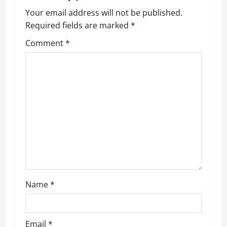
n
Your email address will not be published.
a
Required fields are marked
*
v
Comment
*
i
g
a
t
i
o
Name
*
n
Email
*