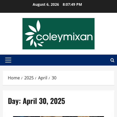
Skip
August 6, 2026
8:07:50 PM
to
content
Primary
Menu
Home
2025
April
30
Day:
April 30, 2025