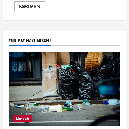
Read
Read More
more
about
4
Tips
Penting
Dilakukan
Dalam
Memilih
YOU MAY HAVE MISSED
Jasa
Instagram
Ads
Limbah