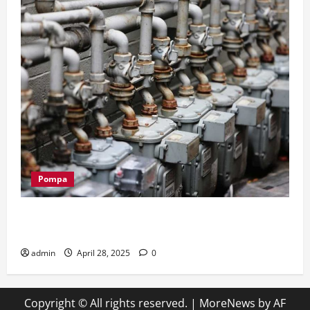
Pompa
Supplier Pompa Submersible: Bagaimana Memilih
Pompa Sesuai Kebutuhan?
admin
April 28, 2025
0
Copyright © All rights reserved.
|
MoreNews
by AF