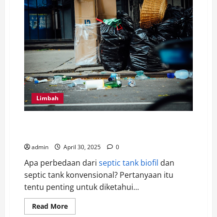
Limbah
Inilah Perbedaan Utama dari Septic Tank Biofil dan
Konvensional, Serta Tips Perawatan Septic Tank Biofil
admin
April 30, 2025
0
Apa perbedaan dari
septic tank biofil
dan
septic tank konvensional? Pertanyaan itu
tentu penting untuk diketahui...
Read
Read More
more