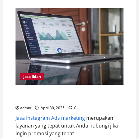
about
Inilah
Perbedaan
Utama
dari
Septic
Tank
Biofil
dan
Konvensional,
Serta
Tips
Perawatan
Septic
Tank
Biofil
Jasa Iklan
4 Tips Penting Dilakukan Dalam Memilih Jasa
Instagram Ads
admin
April 30, 2025
0
Jasa Instagram Ads marketing
merupakan
layanan yang tepat untuk Anda hubungi jika
ingin promosi yang tepat...