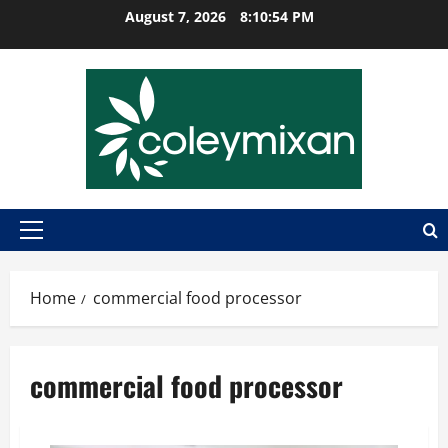
Skip
August 7, 2026
8:10:54 PM
to
content
Primary
Menu
Home
commercial food processor
commercial food processor