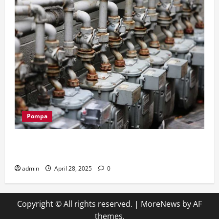
Pompa
Supplier Pompa Submersible: Bagaimana Memilih
Pompa Sesuai Kebutuhan?
admin
April 28, 2025
0
Copyright © All rights reserved.
|
MoreNews
by AF
themes.