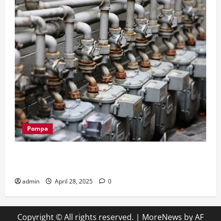
Pompa
Supplier Pompa Submersible: Bagaimana Memilih
Pompa Sesuai Kebutuhan?
admin
April 28, 2025
0
Copyright © All rights reserved.
|
MoreNews
by AF