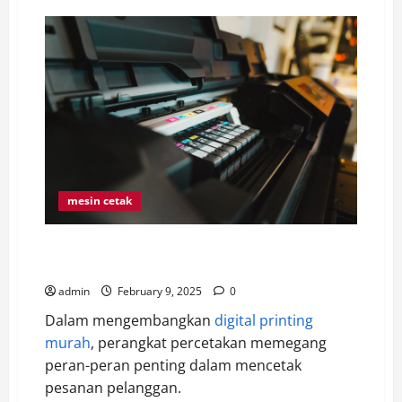
Cetak
atau
Print
Buku
Sendiri,
Inilah
Jenis-
Jenis
Kertas
yang
Harus
Anda
Tahu
mesin cetak
5 Jenis Mesin Cetak Yang Sering Dipakai Digital
Printing Murah
admin
February 9, 2025
0
Dalam mengembangkan
digital printing
murah
, perangkat percetakan memegang
peran-peran penting dalam mencetak
pesanan pelanggan.