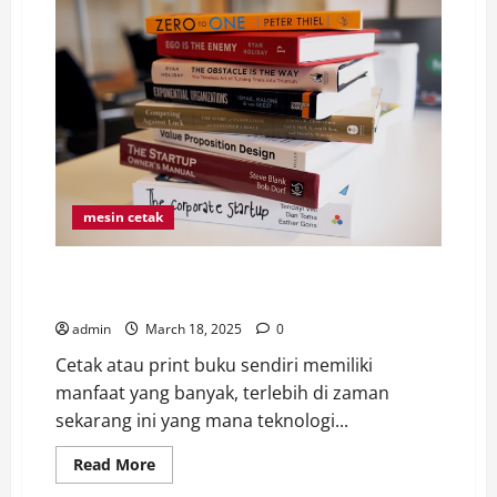
mesin cetak
Cetak atau Print Buku Sendiri, Inilah Jenis-Jenis
Kertas yang Harus Anda Tahu
admin
March 18, 2025
0
Cetak atau print buku sendiri memiliki
manfaat yang banyak, terlebih di zaman
sekarang ini yang mana teknologi...
Read
Read More
more
about